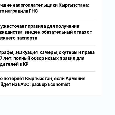
чшие налогоплательщики Кыргызстана:
го наградила ГНС
 ужесточает правила для получения
ажданства: введен обязательный отказ от
ежнего паспорта
рафы, эвакуация, камеры, скутеры и права
17 лет: полный обзор новых правил для
дителей в КР
о потеряет Кыргызстан, если Армения
йдет из ЕАЭС: разбор Economist