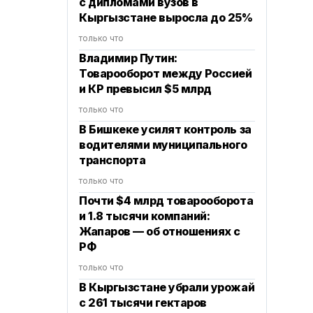
с дипломами вузов в
Кыргызстане выросла до 25%
только что
‎Владимир Путин:
Товарооборот между Россией
и КР превысил $5 млрд
только что
В Бишкеке усилят контроль за
водителями муниципального
транспорта
только что
Почти $4 млрд товарооборота
и 1.8 тысячи компаний:
Жапаров — об отношениях с
РФ
только что
В Кыргызстане убрали урожай
с 261 тысячи гектаров