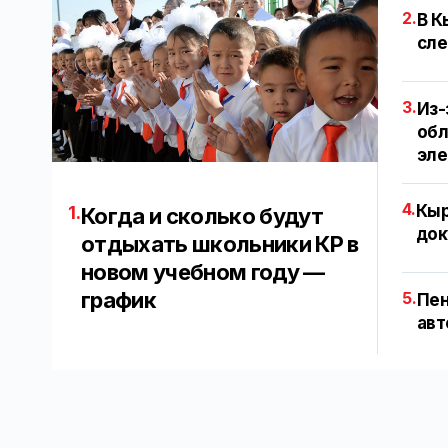
2.
В К
сле
3.
Из-
обл
эл
4.
Кыр
1.
Когда и сколько будут
док
отдыхать школьники КР в
новом учебном году —
график
5.
Пен
авт