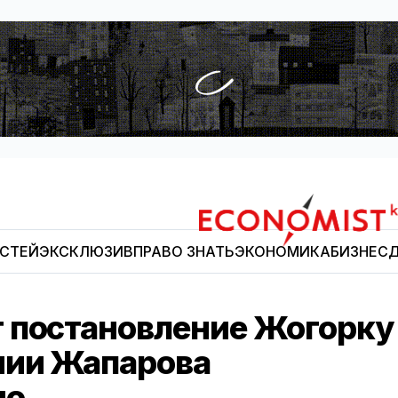
ОСТЕЙ
ЭКСКЛЮЗИВ
ПРАВО ЗНАТЬ
ЭКОНОМИКА
БИЗНЕС
Д
Economist.kg
 постановление Жогорку
нии Жапарова
но