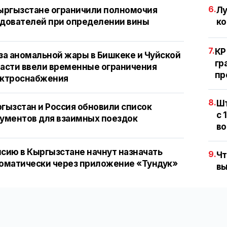
6.
ыргызстане ограничили полномочия
Лу
дователей при определении вины
ко
7.
КР
за аномальной жары в Бишкеке и Чуйской
гр
асти ввели временные ограничения
пр
ектроснабжения
8.
Шт
гызстан и Россия обновили список
с 
ументов для взаимных поездок
во
сию в Кыргызстане начнут назначать
9.
Чт
оматически через приложение «Тундук»
вы