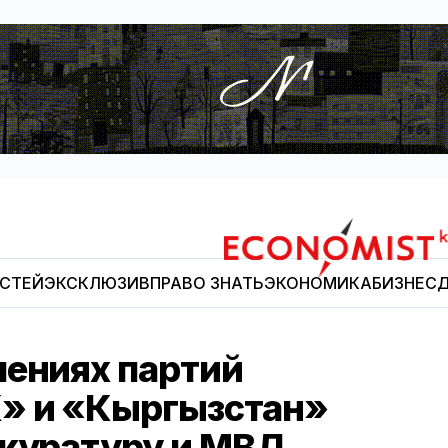
ОСТЕЙ
ЭКСКЛЮЗИВ
ПРАВО ЗНАТЬ
ЭКОНОМИКА
БИЗНЕС
Д
Economist.kg
шениях партий
» и «Кыргызстан»
окуратуру и МВД