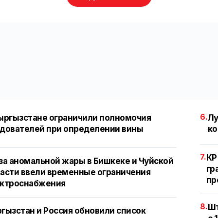
6.
ыргызстане ограничили полномочия
Лу
дователей при определении вины
ко
7.
КР
за аномальной жары в Бишкеке и Чуйской
гр
асти ввели временные ограничения
пр
ектроснабжения
8.
Шт
гызстан и Россия обновили список