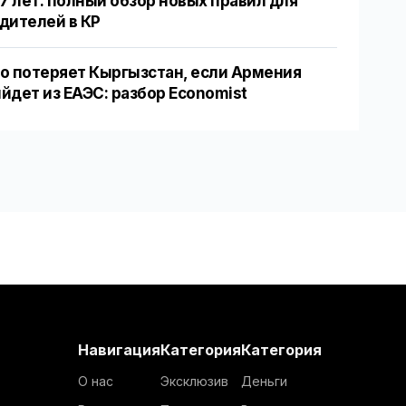
17 лет: полный обзор новых правил для
дителей в КР
о потеряет Кыргызстан, если Армения
йдет из ЕАЭС: разбор Economist
Навигация
Категория
Категория
О нас
Эксклюзив
Деньги