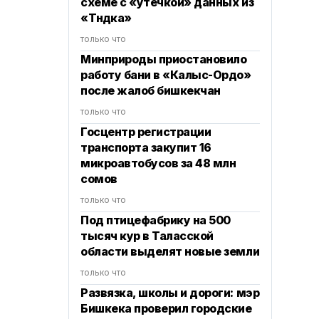
схеме с «утечкой» данных из
«Түндүка»
только что
Минприроды приостановило
работу бани в «Калыс-Ордо»
после жалоб бишкекчан
только что
Госцентр регистрации
транспорта закупит 16
микроавтобусов за 48 млн
сомов
только что
Под птицефабрику на 500
тысяч кур в Таласской
области выделят новые земли
только что
Развязка, школы и дороги: мэр
Бишкека проверил городские