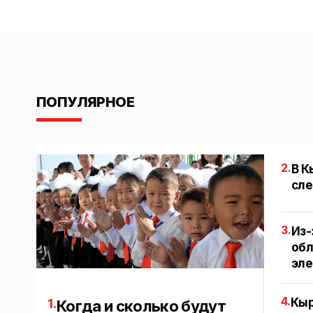
ПОПУЛЯРНОЕ
2.
В К
сле
3.
Из-
обл
эл
4.
Кыр
1.
Когда и сколько будут