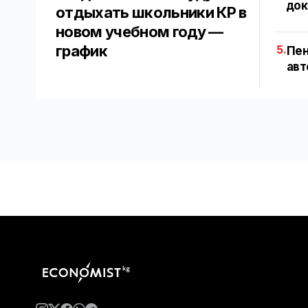
док
отдыхать школьники КР в
новом учебном году —
график
5.
Пен
авт