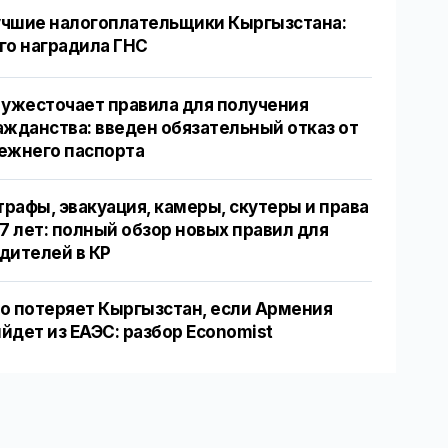
чшие налогоплательщики Кыргызстана:
го наградила ГНС
 ужесточает правила для получения
ажданства: введен обязательный отказ от
ежнего паспорта
рафы, эвакуация, камеры, скутеры и права
17 лет: полный обзор новых правил для
дителей в КР
о потеряет Кыргызстан, если Армения
йдет из ЕАЭС: разбор Economist