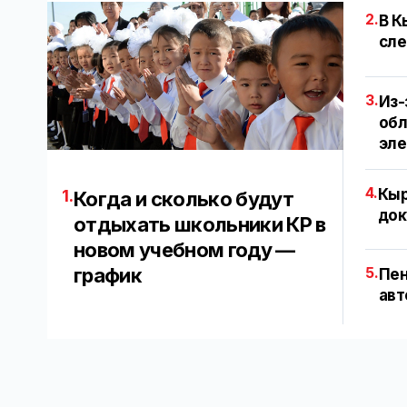
2.
В К
сле
3.
Из-
обл
эл
4.
Кыр
1.
Когда и сколько будут
док
отдыхать школьники КР в
новом учебном году —
график
5.
Пен
авт