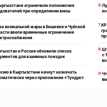
6.
ыргызстане ограничили полномочия
Лу
дователей при определении вины
ко
7.
КР
за аномальной жары в Бишкеке и Чуйской
гр
асти ввели временные ограничения
пр
ектроснабжения
8.
Шт
гызстан и Россия обновили список
с 
ументов для взаимных поездок
во
сию в Кыргызстане начнут назначать
9.
Чт
оматически через приложение «Тундук»
вы