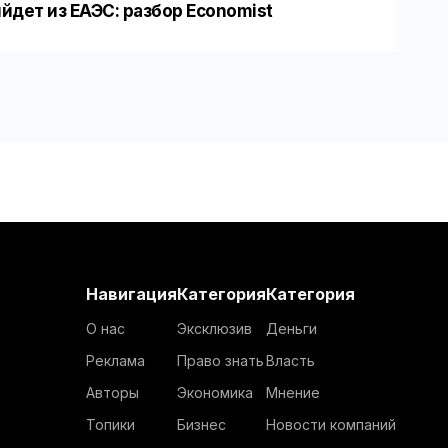
йдет из ЕАЭС: разбор Economist
Навигация
Категория
Категория
О нас
Эксклюзив
Деньги
Реклама
Право знать
Власть
Авторы
Экономика
Мнение
Топики
Бизнес
Новости компаний