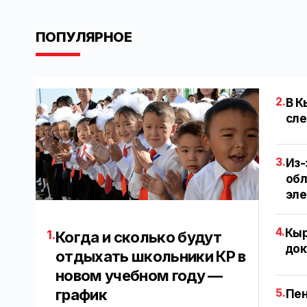
ПОПУЛЯРНОЕ
2.
В К
сле
3.
Из-
обл
эл
4.
Кыр
1.
Когда и сколько будут
док
отдыхать школьники КР в
новом учебном году —
график
5.
Пен