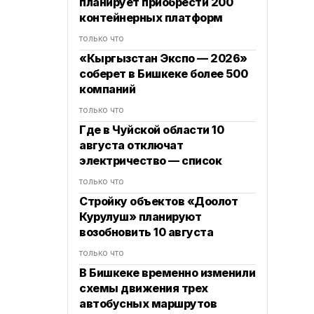
планирует приобрести 200
контейнерных платформ
только что
«Кыргызстан Экспо — 2026»
соберет в Бишкеке более 500
компаний
только что
Где в Чуйской области 10
августа отключат
электричество — список
только что
Стройку объектов «Доолот
Курулуш» планируют
возобновить 10 августа
только что
В Бишкеке временно изменили
схемы движения трех
автобусных маршрутов