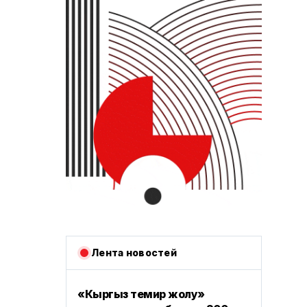
Лента новостей
«Кыргыз темир жолу»