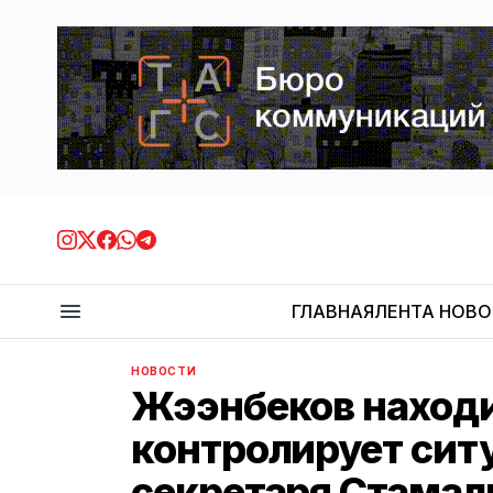
ГЛАВНАЯ
ЛЕНТА НОВ
НОВОСТИ
Жээнбеков находи
контролирует ситу
секретаря Стамал