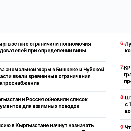
6.
ыргызстане ограничили полномочия
Лу
дователей при определении вины
ко
7.
КР
за аномальной жары в Бишкеке и Чуйской
гр
асти ввели временные ограничения
пр
ектроснабжения
8.
Шт
гызстан и Россия обновили список
с 
ументов для взаимных поездок
во
сию в Кыргызстане начнут назначать
9.
Чт