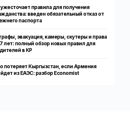
 ужесточает правила для получения
ажданства: введен обязательный отказ от
ежнего паспорта
рафы, эвакуация, камеры, скутеры и права
17 лет: полный обзор новых правил для
дителей в КР
о потеряет Кыргызстан, если Армения
йдет из ЕАЭС: разбор Economist