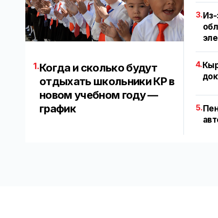
3.
Из-
обл
эл
4.
Кыр
1.
Когда и сколько будут
док
отдыхать школьники КР в
новом учебном году —
график
5.
Пен
авт