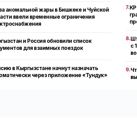
7.
КР
за аномальной жары в Бишкеке и Чуйской
гр
асти ввели временные ограничения
пр
ектроснабжения
8.
Шт
гызстан и Россия обновили список
с 
ументов для взаимных поездок
во
сию в Кыргызстане начнут назначать
9.
Чт
оматически через приложение «Тундук»
вы