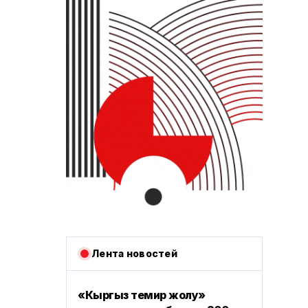
Лента новостей
«Кыргыз темир жолу»