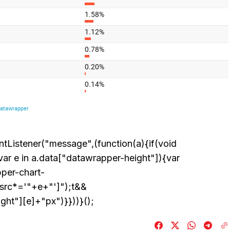
ntListener("message",(function(a){if(void
ar e in a.data["datawrapper-height"]){var
per-chart-
[src*='"+e+"']");t&&
ght"][e]+"px")}}))}();