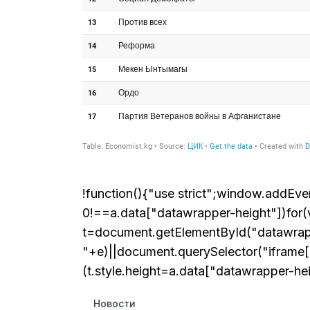
!function(){"use strict";window.addEve
0!==a.data["datawrapper-height"])for(v
t=document.getElementById("datawrap
"+e)||document.querySelector("iframe
(t.style.height=a.data["datawrapper-hei
Новости