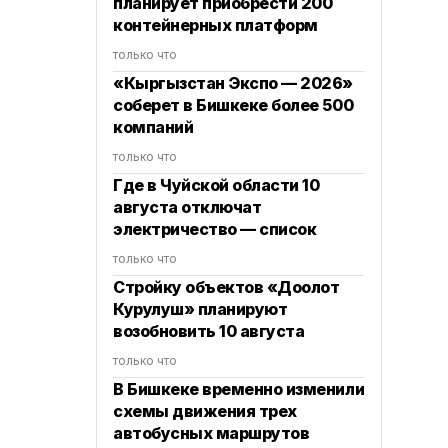
планирует приобрести 200
контейнерных платформ
только что
«Кыргызстан Экспо — 2026»
соберет в Бишкеке более 500
компаний
только что
Где в Чуйской области 10
августа отключат
электричество — список
только что
Стройку объектов «Доолот
Курулуш» планируют
возобновить 10 августа
только что
В Бишкеке временно изменили
схемы движения трех
автобусных маршрутов