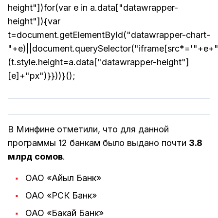
height"])for(var e in a.data["datawrapper-
height"]){var
t=document.getElementById("datawrapper-chart-
"+e)||document.querySelector("iframe[src*='"+e+"
(t.style.height=a.data["datawrapper-height"]
[e]+"px")}}))}();
В Минфине отметили, что для данной
программы 12 банкам было выдано почти
3.8
млрд сомов
.
ОАО «Айыл Банк»
ОАО «РСК Банк»
ОАО «Бакай Банк»