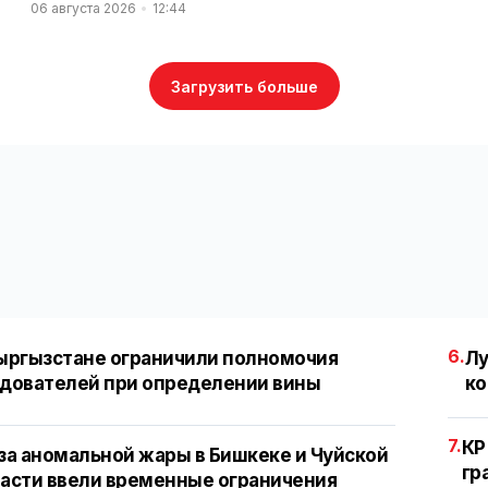
06 августа 2026
12:44
Загрузить больше
6.
ыргызстане ограничили полномочия
Лу
дователей при определении вины
ко
7.
КР
за аномальной жары в Бишкеке и Чуйской
гр
асти ввели временные ограничения