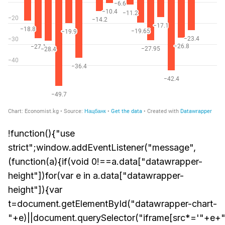
!function(){"use
strict";window.addEventListener("message",
(function(a){if(void 0!==a.data["datawrapper-
height"])for(var e in a.data["datawrapper-
height"]){var
t=document.getElementById("datawrapper-chart-
"+e)||document.querySelector("iframe[src*='"+e+"