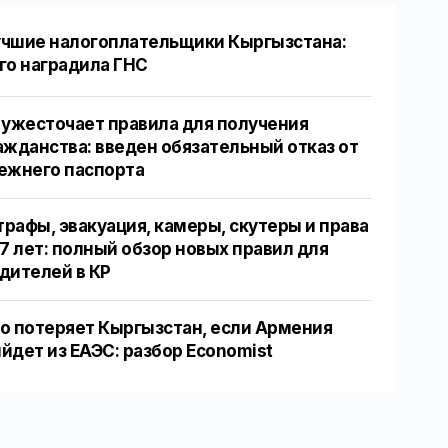
чшие налогоплательщики Кыргызстана:
го наградила ГНС
 ужесточает правила для получения
ажданства: введен обязательный отказ от
ежнего паспорта
рафы, эвакуация, камеры, скутеры и права
17 лет: полный обзор новых правил для
дителей в КР
о потеряет Кыргызстан, если Армения
йдет из ЕАЭС: разбор Economist