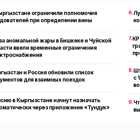
6.
ыргызстане ограничили полномочия
Лу
дователей при определении вины
ко
7.
КР
за аномальной жары в Бишкеке и Чуйской
гр
асти ввели временные ограничения
пр
ектроснабжения
8.
Шт
гызстан и Россия обновили список
с 
ументов для взаимных поездок
во
сию в Кыргызстане начнут назначать
9.
Чт
оматически через приложение «Тундук»
вы