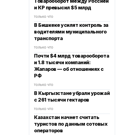
Товарооборот между Россией
и КР превысил $5 млрд
только что
В Бишкеке усилят контроль за
водителями муниципального
транспорта
только что
Почти $4 млрд товарооборота
и 1.8 тысячи компаний:
Жапаров — об отношениях с
РФ
только что
В Кыргызстане убрали урожай
с 261 тысячи гектаров
только что
Казахстан начнет считать
туристов по данным сотовых
операторов