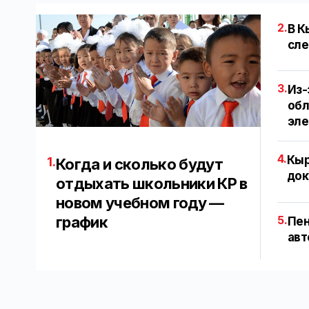
2.
В К
сле
3.
Из-
обл
эл
4.
Кыр
1.
Когда и сколько будут
док
отдыхать школьники КР в
новом учебном году —
график
5.
Пен
авт