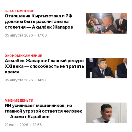
ВЛАСТЬ
МНЕНИЕ
Отношения Кыргызстана и РФ
должны быть рассчитаны на
столетия — Акылбек Жапаров
05 августа 2026
17:00
ЭКОНОМИКА
МНЕНИЕ
Акылбек Жапаров: Главный ресурс
XXI века — способность не тратить
время
05 августа 2026
14:57
МНЕНИЕ
ДЕНЬГИ
ИИ усиливает мошенников, но
главной угрозой остается человек
— Азамат Карабаев
21 июля 2026
13:56