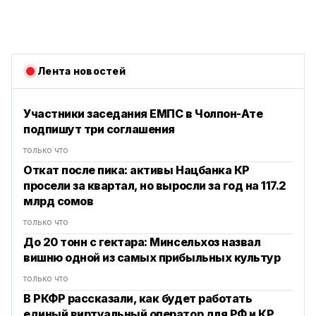
Лента новостей
Участники заседания ЕМПС в Чолпон-Ате
подпишут три соглашения
только что
Откат после пика: активы Нацбанка КР
просели за квартал, но выросли за год на 117.2
млрд сомов
только что
До 20 тонн с гектара: Минсельхоз назвал
вишню одной из самых прибыльных культур
только что
В РКФР рассказали, как будет работать
единый виртуальный оператор для РФ и КР