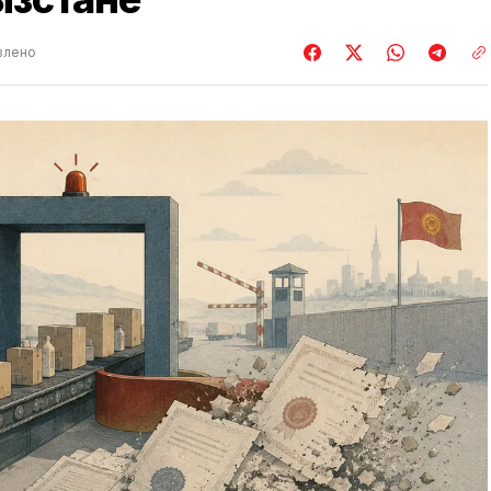
влено