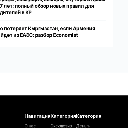
17 лет: полный обзор новых правил для
дителей в КР
о потеряет Кыргызстан, если Армения
йдет из ЕАЭС: разбор Economist
Навигация
Категория
Категория
О нас
Эксклюзив
Деньги