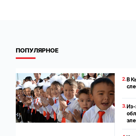
ПОПУЛЯРНОЕ
2.
В К
сле
3.
Из-
обл
эл