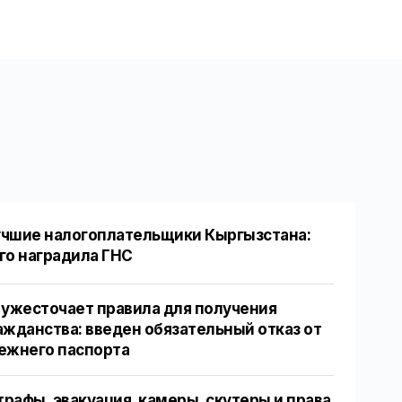
чшие налогоплательщики Кыргызстана:
го наградила ГНС
 ужесточает правила для получения
ажданства: введен обязательный отказ от
ежнего паспорта
рафы, эвакуация, камеры, скутеры и права