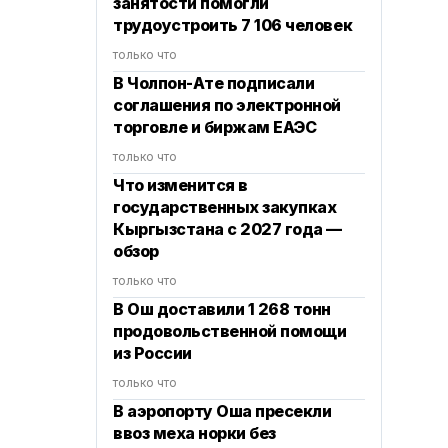
занятости помогли
трудоустроить 7 106 человек
только что
В Чолпон-Ате подписали
соглашения по электронной
торговле и биржам ЕАЭС
только что
Что изменится в
государственных закупках
Кыргызстана с 2027 года —
обзор
только что
В Ош доставили 1 268 тонн
продовольственной помощи
из России
только что
В аэропорту Оша пресекли
ввоз меха норки без