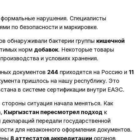
о формальные нарушения. Специалисты
ями по безопасности и маркировке.
ов обнаруживали бактерии группы
кишечной
стимых норм
добавок
. Некоторые товары
производства и условиях хранения.
анных документов
244
приходятся на Россию и
11
умента пришлось на нашу республику. Это
зстана в системе сертификации внутри ЕАЭС.
 стороны ситуация начала меняться. Как
а,
Кыргызстан пересмотрел подход
к
и деклараций передали государственной
ности для незаконного оформления документов.
нены
8 аттестатов аккредитации
органов