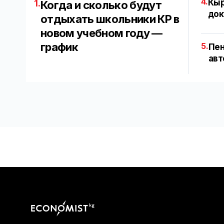
4.
Кыр
1.
Когда и сколько будут
док
отдыхать школьники КР в
новом учебном году —
график
5.
Пен
авт