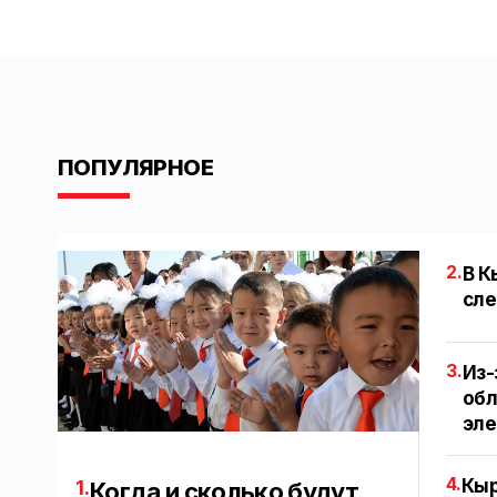
ПОПУЛЯРНОЕ
2.
В К
сле
3.
Из-
обл
эл
4.
Кыр
1.
Когда и сколько будут