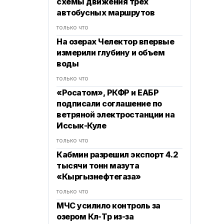
схемы движения трех
автобусных маршрутов
только что
На озерах Челектор впервые
измерили глубину и объем
воды
только что
«Росатом», РКФР и ЕАБР
подписали соглашение по
ветряной электростанции на
Иссык-Куле
только что
Кабмин разрешил экспорт 4.2
тысячи тонн мазута
«Кыргызнефтегаза»
только что
МЧС усилило контроль за
озером Көл-Төр из-за