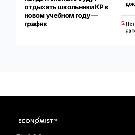
док
отдыхать школьники КР в
новом учебном году —
график
5.
Пен
авт