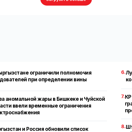
6.
ыргызстане ограничили полномочия
Лу
дователей при определении вины
ко
7.
КР
за аномальной жары в Бишкеке и Чуйской
гр
асти ввели временные ограничения
пр
ектроснабжения
8.
Шт
гызстан и Россия обновили список