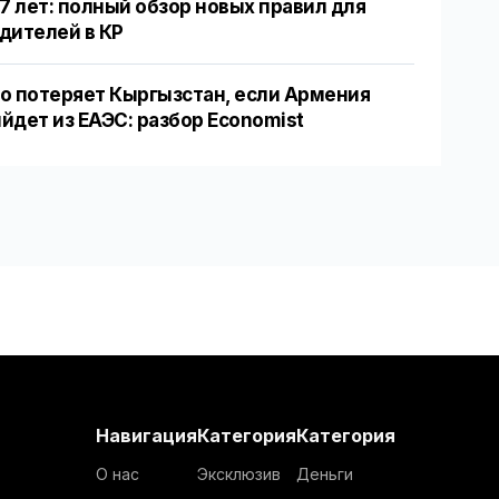
17 лет: полный обзор новых правил для
дителей в КР
о потеряет Кыргызстан, если Армения
йдет из ЕАЭС: разбор Economist
Навигация
Категория
Категория
О нас
Эксклюзив
Деньги