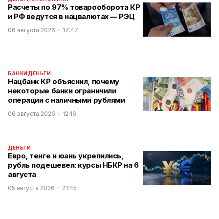
Расчеты по 97% товарооборота КР
и РФ ведутся в нацвалютах — РЭЦ
06 августа 2026
17:47
БАНКИ
ДЕНЬГИ
Нацбанк КР объяснил, почему
некоторые банки ограничили
операции с наличными рублями
06 августа 2026
12:16
ДЕНЬГИ
Евро, тенге и юань укрепились,
рубль подешевел: курсы НБКР на 6
августа
05 августа 2026
21:45