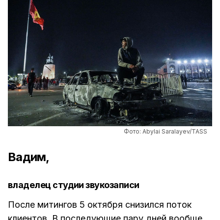
Фото: Abylai Saralayev/TASS
Вадим,
владелец студии звукозаписи
После митингов 5 октября снизился поток
клиентов. В последующие пару дней вообще