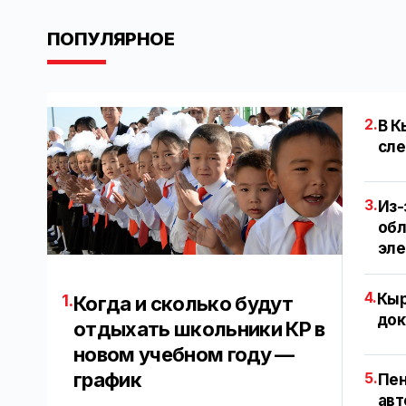
ПОПУЛЯРНОЕ
2.
В К
сле
3.
Из-
обл
эл
4.
Кыр
1.
Когда и сколько будут
док
отдыхать школьники КР в
новом учебном году —
график
5.
Пен
авт