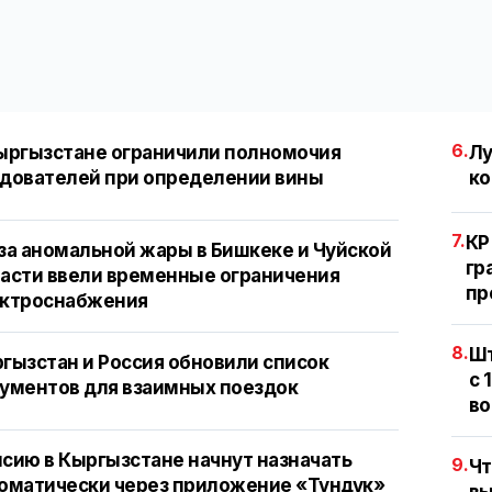
6.
ыргызстане ограничили полномочия
Лу
дователей при определении вины
ко
7.
КР
за аномальной жары в Бишкеке и Чуйской
гр
асти ввели временные ограничения
пр
ектроснабжения
8.
Шт
гызстан и Россия обновили список
с 
ументов для взаимных поездок
во
сию в Кыргызстане начнут назначать
9.
Чт
оматически через приложение «Тундук»