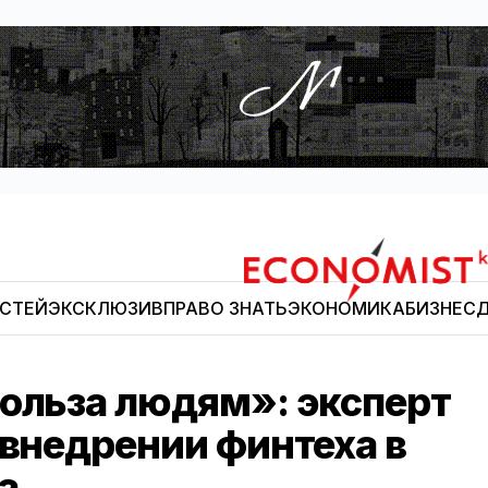
ОСТЕЙ
ЭКСКЛЮЗИВ
ПРАВО ЗНАТЬ
ЭКОНОМИКА
БИЗНЕС
Д
Economist.kg
польза людям»: эксперт
 внедрении финтеха в
а