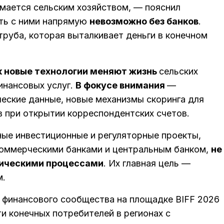
имается сельским хозяйством, — пояснил
ать с ними напрямую
невозможно без банков
.
труба, которая выталкивает деньги в конечном
к новые технологии меняют жизнь
сельских
инансовых услуг.
В фокусе внимания
—
ческие данные, новые механизмы скоринга для
в при открытии корреспондентских счетов.
ные инвестиционные и регуляторные проекты,
коммерческими банками и центральным банком,
не
ническими процессами
. Их главная цель —
м.
и финансового сообщества на площадке BIFF 2026
и конечных потребителей в регионах с