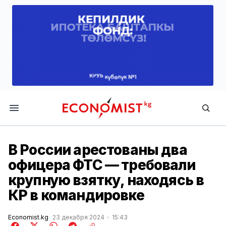
Economist.kg
В России арестованы два
офицера ФТС — требовали
крупную взятку, находясь в
КР в командировке
Economist.kg
23 декабря 2024
15:43