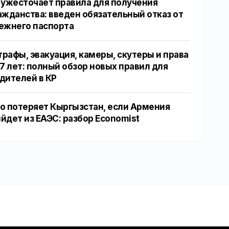
 ужесточает правила для получения
ажданства: введен обязательный отказ от
ежнего паспорта
рафы, эвакуация, камеры, скутеры и права
17 лет: полный обзор новых правил для
дителей в КР
о потеряет Кыргызстан, если Армения
йдет из ЕАЭС: разбор Economist