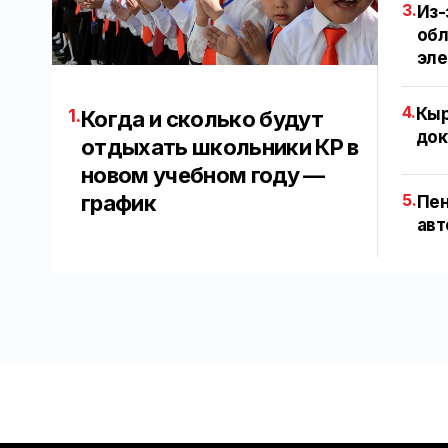
3.
Из-
обл
эл
4.
Кыр
1.
Когда и сколько будут
док
отдыхать школьники КР в
новом учебном году —
график
5.
Пен
авт