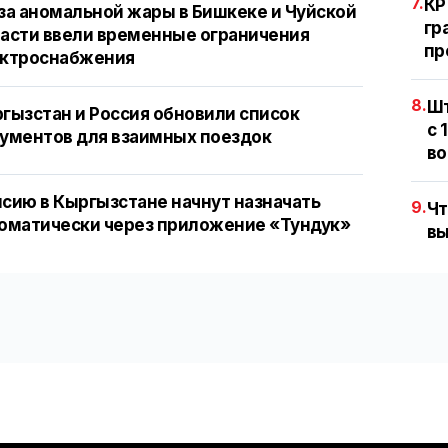
7.
КР
за аномальной жары в Бишкеке и Чуйской
гр
асти ввели временные ограничения
пр
ектроснабжения
8.
Шт
гызстан и Россия обновили список
с 
ументов для взаимных поездок
во
сию в Кыргызстане начнут назначать
9.
Чт
оматически через приложение «Тундук»
вы