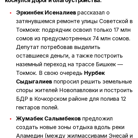
коснулся дорог и благоустройства:
Эркинбек Исеналиев
рассказал о
затянувшемся ремонте улицы Советской в
Токмоке: подрядчик освоил только 17 млн
сомов из предусмотренных 74 млн сомов.
Депутат потребовав выделить
оставшиеся деньги, а также построить
наземный переход на трассе Бишкек —
Токмок. В свою очередь
Нурбек
Сыдыгалиев
попросил решить земельные
споры жителей Новопавловки и построить
БДР в Кочкорском районе для полива 12
гектаров полей.
Жумабек Салымбеков
предложил
создать новые зоны отдыха вдоль реки
Аламедин (между жилмассивами Энесай и