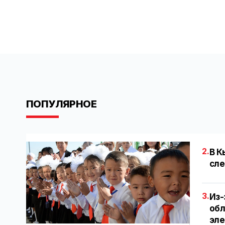
ПОПУЛЯРНОЕ
2.
В К
сле
3.
Из-
обл
эл