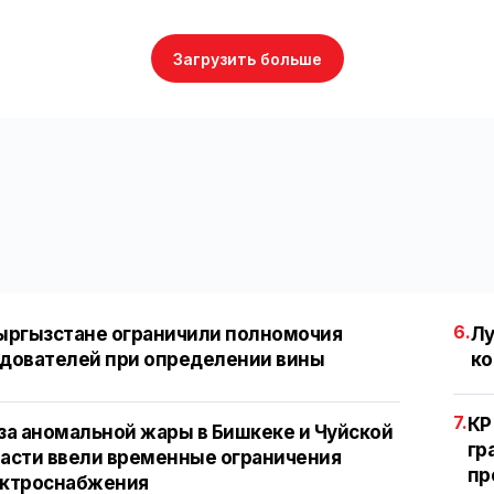
Загрузить больше
6.
ыргызстане ограничили полномочия
Лу
дователей при определении вины
ко
7.
КР
за аномальной жары в Бишкеке и Чуйской
гр
асти ввели временные ограничения
пр
ектроснабжения