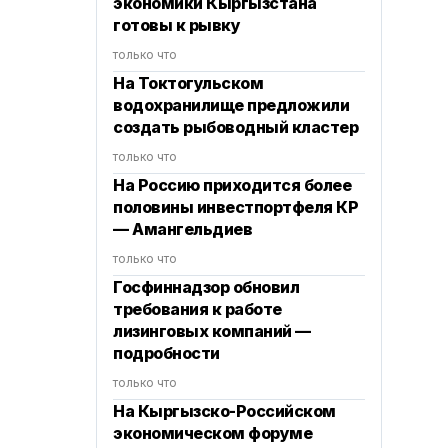
экономики Кыргызстана
готовы к рывку
только что
На Токтогульском
водохранилище предложили
создать рыбоводный кластер
только что
На Россию приходится более
половины инвестпортфеля КР
— Амангельдиев
только что
Госфиннадзор обновил
требования к работе
лизинговых компаний —
подробности
только что
На Кыргызско-Российском
экономическом форуме