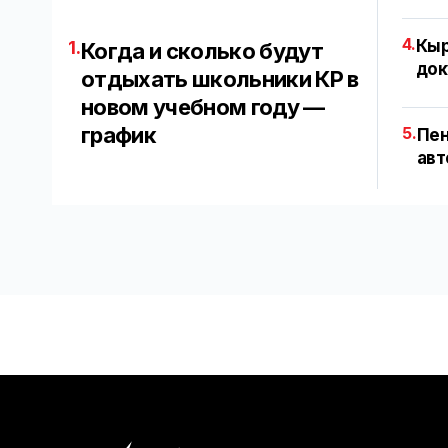
4.
Кыр
1.
Когда и сколько будут
док
отдыхать школьники КР в
новом учебном году —
график
5.
Пен
авт