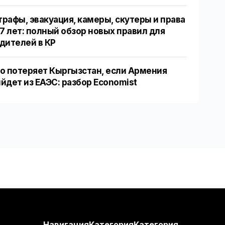
рафы, эвакуация, камеры, скутеры и права
17 лет: полный обзор новых правил для
дителей в КР
о потеряет Кыргызстан, если Армения
йдет из ЕАЭС: разбор Economist
Навигация
Категория
Категория