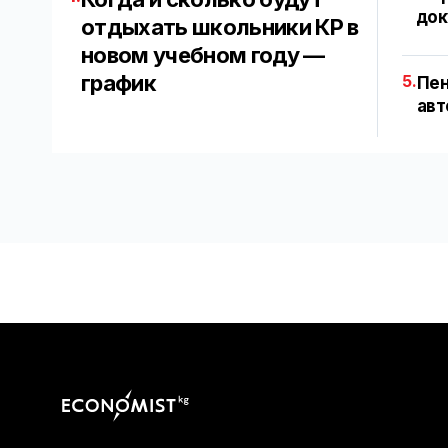
док
отдыхать школьники КР в
новом учебном году —
график
5.
Пен
авт