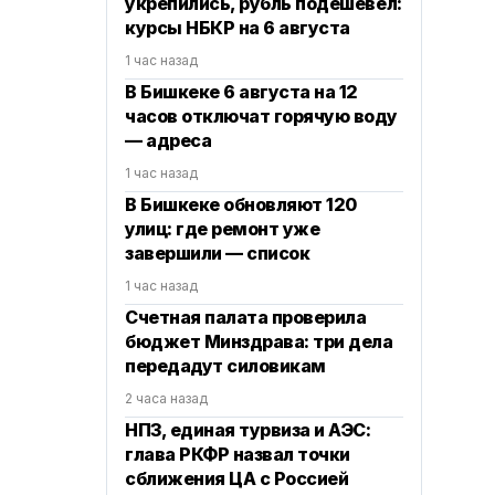
укрепились, рубль подешевел:
курсы НБКР на 6 августа
1 час назад
В Бишкеке 6 августа на 12
часов отключат горячую воду
— адреса
1 час назад
В Бишкеке обновляют 120
улиц: где ремонт уже
завершили — список
1 час назад
Счетная палата проверила
бюджет Минздрава: три дела
передадут силовикам
2 часа назад
НПЗ, единая турвиза и АЭС:
глава РКФР назвал точки
сближения ЦА с Россией