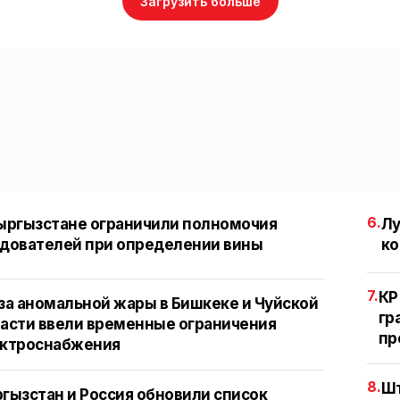
Загрузить больше
6.
ыргызстане ограничили полномочия
Лу
дователей при определении вины
ко
7.
КР
за аномальной жары в Бишкеке и Чуйской
гр
асти ввели временные ограничения
пр
ектроснабжения
8.
Шт
гызстан и Россия обновили список