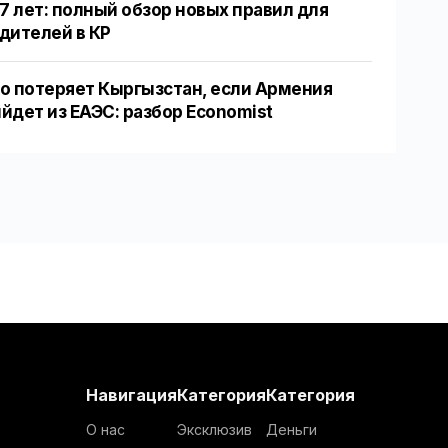
17 лет: полный обзор новых правил для
дителей в КР
о потеряет Кыргызстан, если Армения
йдет из ЕАЭС: разбор Economist
Навигация
Категория
Категория
О нас
Эксклюзив
Деньги