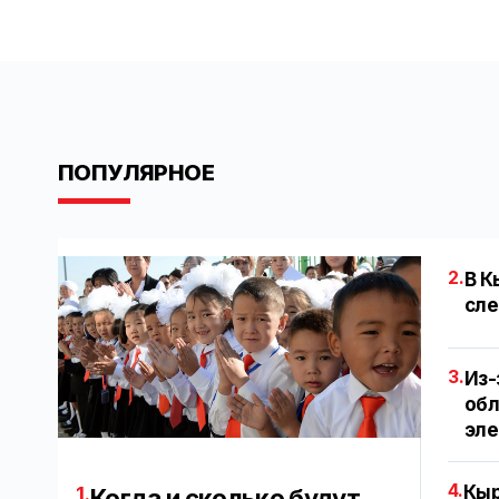
ПОПУЛЯРНОЕ
2.
В К
сле
3.
Из-
обл
эл
4.
Кыр
1.
Когда и сколько будут