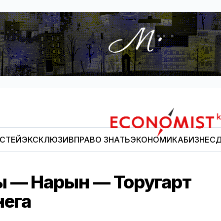
ОСТЕЙ
ЭКСКЛЮЗИВ
ПРАВО ЗНАТЬ
ЭКОНОМИКА
БИЗНЕС
Д
Economist.kg
ы — Нарын — Торугарт
нега