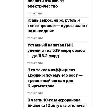
области отключат
электричество
только что
Юань вырос, евро, рубль и
тенге просели — курсы валют
на выходные
только что
Уставный капитал ГИК
увеличат на 5.19 млрд сомов
— до 118.2 млрд
только что
Что такое коэффициент
Джини и почему его рост —
тревожный сигнал для
Кыргызстана
только что
В части 10-го микрорайона
Бишкека 12 августа отключат