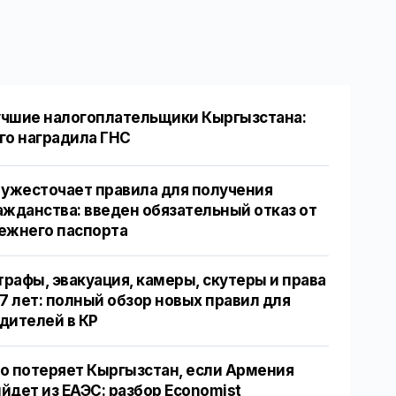
чшие налогоплательщики Кыргызстана:
го наградила ГНС
 ужесточает правила для получения
ажданства: введен обязательный отказ от
ежнего паспорта
рафы, эвакуация, камеры, скутеры и права
17 лет: полный обзор новых правил для
дителей в КР
о потеряет Кыргызстан, если Армения
йдет из ЕАЭС: разбор Economist