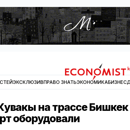
ОСТЕЙ
ЭКСКЛЮЗИВ
ПРАВО ЗНАТЬ
ЭКОНОМИКА
БИЗНЕС
Д
Economist.kg
Кувакы на трассе Бишкек
рт оборудовали