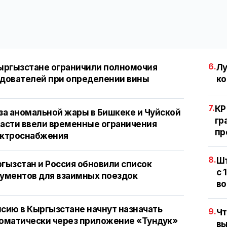
6.
ыргызстане ограничили полномочия
Лу
дователей при определении вины
ко
7.
КР
за аномальной жары в Бишкеке и Чуйской
гр
асти ввели временные ограничения
пр
ектроснабжения
8.
Шт
гызстан и Россия обновили список
с 
ументов для взаимных поездок
во
сию в Кыргызстане начнут назначать
9.
Чт
оматически через приложение «Тундук»
вы