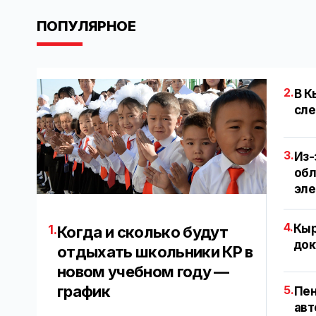
ПОПУЛЯРНОЕ
2.
В К
сле
3.
Из-
обл
эл
4.
Кыр
1.
Когда и сколько будут
док
отдыхать школьники КР в
новом учебном году —
график
5.
Пен
авт