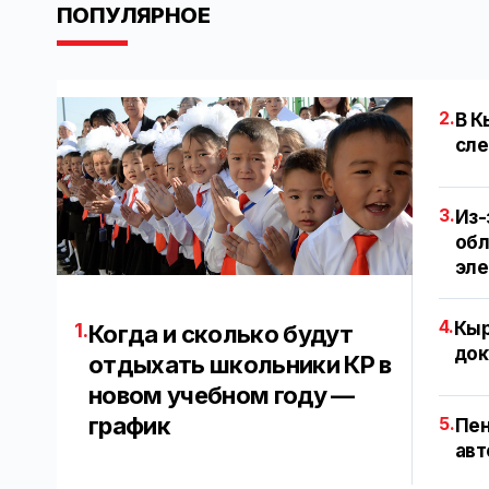
ПОПУЛЯРНОЕ
2.
В К
сле
3.
Из-
обл
эл
4.
Кыр
1.
Когда и сколько будут
док
отдыхать школьники КР в
новом учебном году —
график
5.
Пен
авт