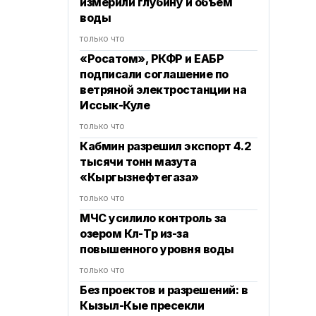
измерили глубину и объем
воды
только что
«Росатом», РКФР и ЕАБР
подписали соглашение по
ветряной электростанции на
Иссык-Куле
только что
Кабмин разрешил экспорт 4.2
тысячи тонн мазута
«Кыргызнефтегаза»
только что
МЧС усилило контроль за
озером Көл-Төр из-за
повышенного уровня воды
только что
Без проектов и разрешений: в
Кызыл-Кые пресекли