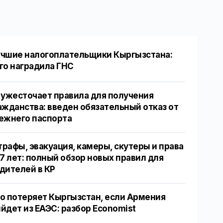
чшие налогоплательщики Кыргызстана:
го наградила ГНС
 ужесточает правила для получения
ажданства: введен обязательный отказ от
ежнего паспорта
рафы, эвакуация, камеры, скутеры и права
17 лет: полный обзор новых правил для
дителей в КР
о потеряет Кыргызстан, если Армения
йдет из ЕАЭС: разбор Economist