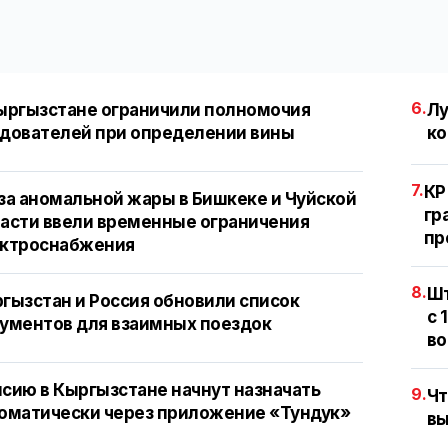
6.
ыргызстане ограничили полномочия
Лу
дователей при определении вины
ко
7.
КР
за аномальной жары в Бишкеке и Чуйской
гр
асти ввели временные ограничения
пр
ектроснабжения
8.
Шт
гызстан и Россия обновили список
с 
ументов для взаимных поездок
во
сию в Кыргызстане начнут назначать
9.
Чт
оматически через приложение «Тундук»
вы