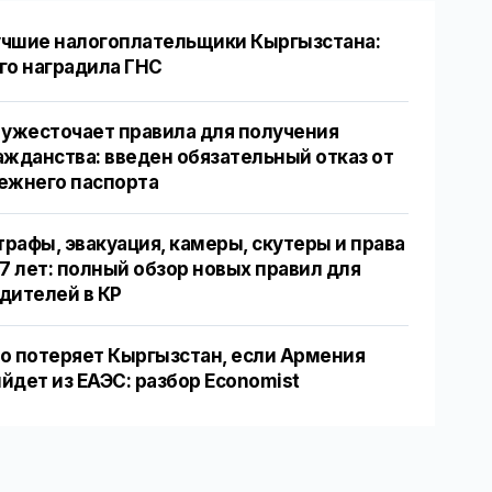
чшие налогоплательщики Кыргызстана:
го наградила ГНС
 ужесточает правила для получения
ажданства: введен обязательный отказ от
ежнего паспорта
рафы, эвакуация, камеры, скутеры и права
17 лет: полный обзор новых правил для
дителей в КР
о потеряет Кыргызстан, если Армения
йдет из ЕАЭС: разбор Economist