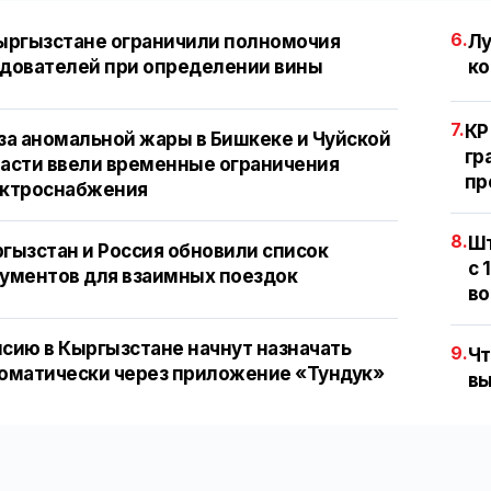
6.
ыргызстане ограничили полномочия
Лу
дователей при определении вины
ко
7.
КР
за аномальной жары в Бишкеке и Чуйской
гр
асти ввели временные ограничения
пр
ектроснабжения
8.
Шт
гызстан и Россия обновили список
с 
ументов для взаимных поездок
во
сию в Кыргызстане начнут назначать
9.
Чт
оматически через приложение «Тундук»
вы