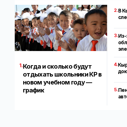
2.
В К
сле
3.
Из-
обл
эл
4.
Кыр
1.
Когда и сколько будут
док
отдыхать школьники КР в
новом учебном году —
график
5.
Пен
авт