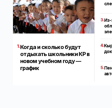
сле
3.
Из-
обл
эл
4.
Кыр
1.
Когда и сколько будут
док
отдыхать школьники КР в
новом учебном году —
график
5.
Пен
авт