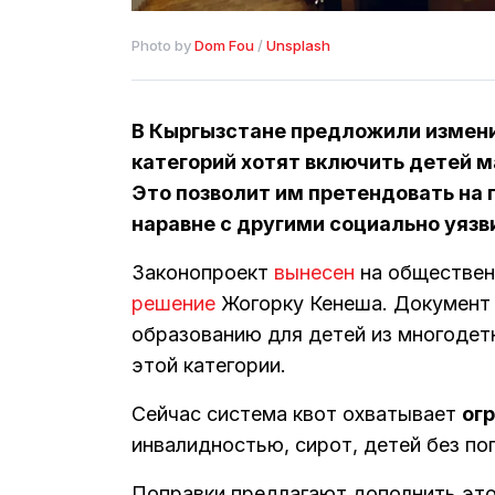
Photo by 
Dom Fou
 / 
Unsplash
В Кыргызстане предложили изменит
категорий хотят включить детей 
Это позволит им претендовать на
наравне с другими социально уяз
Законопроект
вынесен
на обществен
решение
Жогорку Кенеша. Документ 
образованию для детей из многодет
этой категории.
Сейчас система квот охватывает
ог
инвалидностью, сирот, детей без по
Поправки предлагают дополнить это