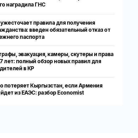
го наградила ГНС
 ужесточает правила для получения
ажданства: введен обязательный отказ от
ежнего паспорта
рафы, эвакуация, камеры, скутеры и права
17 лет: полный обзор новых правил для
дителей в КР
о потеряет Кыргызстан, если Армения
йдет из ЕАЭС: разбор Economist