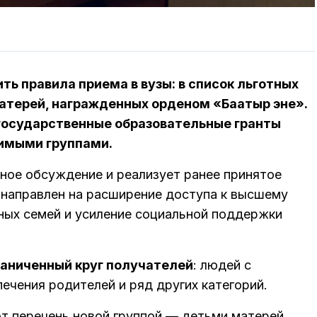
ь правила приема в вузы: в список льготных
матерей, награжденных орденом «Баатыр эне».
 государственные образовательные гранты
вимыми группами.
ное обсуждение и реализует ранее принятое
направлен на расширение доступа к высшему
ных семей и усиление социальной поддержки
раниченный круг получателей
: людей с
печения родителей и ряд других категорий.
т перечень новой группой — детьми матерей,