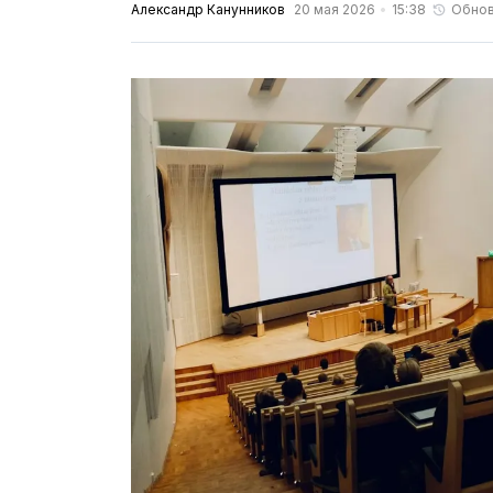
Александр Канунников
20 мая 2026
15:38
Обно