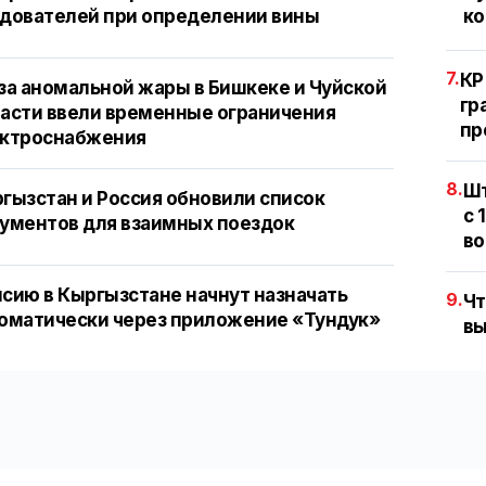
дователей при определении вины
ко
7.
КР
за аномальной жары в Бишкеке и Чуйской
гр
асти ввели временные ограничения
пр
ектроснабжения
8.
Шт
гызстан и Россия обновили список
с 
ументов для взаимных поездок
во
сию в Кыргызстане начнут назначать
9.
Чт
оматически через приложение «Тундук»
вы