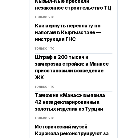
Кызыл-Кые пресекли
незаконное строительство ТЦ
только что
Как вернуть переплату по
налогам в Кыргызстане —
инструкция ГНС
только что
Штраф в 200 тысяч и
заморозка стройки: в Манасе
приостановили возведение
ЖК
только что
Таможня «Манас» выявила
42 незадекларированных
золотых изделия из Турции
только что
Исторический музей
Каракола реконструируют за