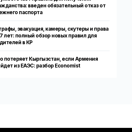
ажданства: введен обязательный отказ от
ежнего паспорта
рафы, эвакуация, камеры, скутеры и права
17 лет: полный обзор новых правил для
дителей в КР
о потеряет Кыргызстан, если Армения
йдет из ЕАЭС: разбор Economist