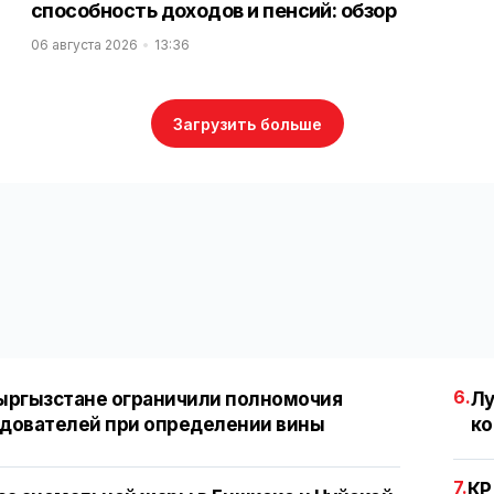
способность доходов и пенсий: обзор
06 августа 2026
13:36
Загрузить больше
6.
ыргызстане ограничили полномочия
Лу
дователей при определении вины
ко
7.
КР