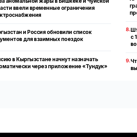
за аномальной жары в Бишкеке и Чуйской
гр
асти ввели временные ограничения
пр
ектроснабжения
8.
Шт
гызстан и Россия обновили список
с 
ументов для взаимных поездок
во
сию в Кыргызстане начнут назначать
9.
Чт
оматически через приложение «Тундук»
вы