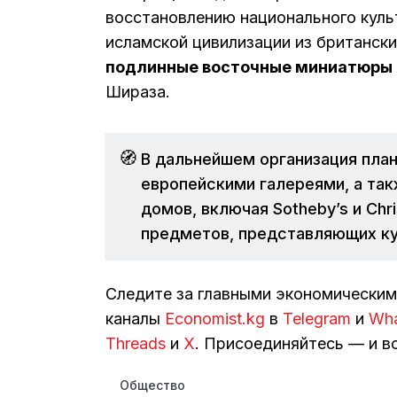
восстановлению национального куль
исламской цивилизации из британск
подлинные восточные миниатюры 
Шираза.
🧭
В дальнейшем организация пла
европейскими галереями, а так
домов, включая Sotheby’s и Chri
предметов, представляющих ку
Следите за главными экономически
каналы
Economist.kg
в
Telegram
и
Wh
Threads
и
Х
. Присоединяйтесь — и вс
Общество