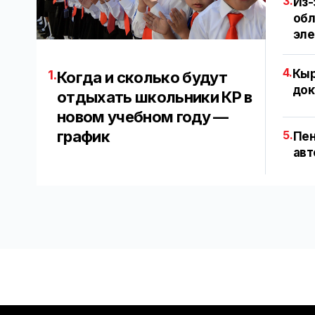
3.
Из-
обл
эл
4.
Кыр
1.
Когда и сколько будут
док
отдыхать школьники КР в
новом учебном году —
график
5.
Пен
авт