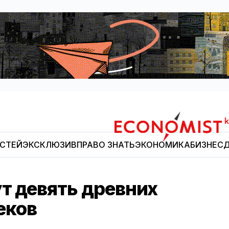
ОСТЕЙ
ЭКСКЛЮЗИВ
ПРАВО ЗНАТЬ
ЭКОНОМИКА
БИЗНЕС
Д
Economist.kg
т девять древних
веков