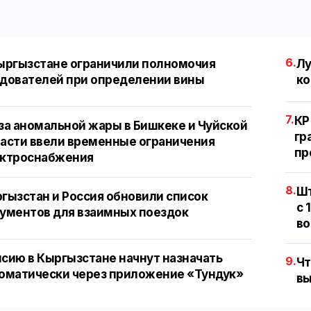
6.
ыргызстане ограничили полномочия
Лу
дователей при определении вины
ко
7.
КР
за аномальной жары в Бишкеке и Чуйской
гр
асти ввели временные ограничения
пр
ектроснабжения
8.
Шт
гызстан и Россия обновили список
с 
ументов для взаимных поездок
во
сию в Кыргызстане начнут назначать
9.
Чт
оматически через приложение «Тундук»
вы