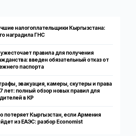
чшие налогоплательщики Кыргызстана:
го наградила ГНС
 ужесточает правила для получения
ажданства: введен обязательный отказ от
ежнего паспорта
рафы, эвакуация, камеры, скутеры и права
17 лет: полный обзор новых правил для
дителей в КР
о потеряет Кыргызстан, если Армения
йдет из ЕАЭС: разбор Economist