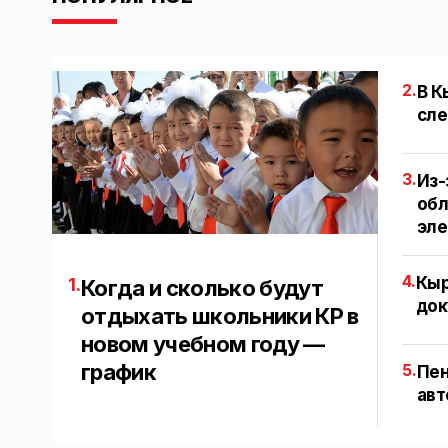
2.
В К
сле
3.
Из-
обл
эл
4.
Кыр
1.
Когда и сколько будут
док
отдыхать школьники КР в
новом учебном году —
график
5.
Пен
авт