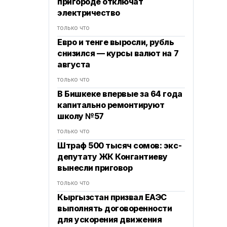
пригороде отключат
электричество
только что
Евро и тенге выросли, рубль
снизился — курсы валют на 7
августа
только что
В Бишкеке впервые за 64 года
капитально ремонтируют
школу №57
только что
Штраф 500 тысяч сомов: экс-
депутату ЖК Конгантиеву
вынесли приговор
только что
Кыргызстан призвал ЕАЭС
выполнять договоренности
для ускорения движения