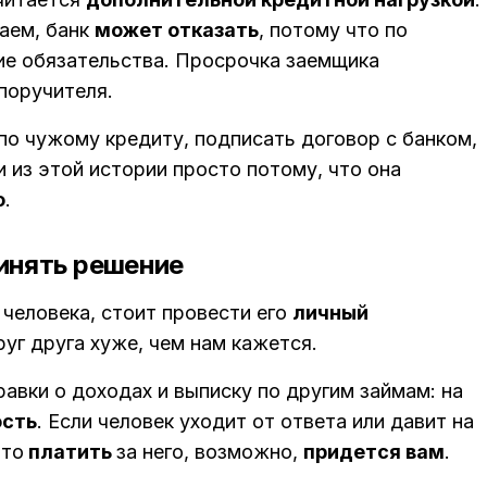
заем, банк
может отказать
, потому что по
ие обязательства. Просрочка заемщика
поручителя.
по чужому кредиту, подписать договор с банком,
 из этой истории просто потому, что она
о
.
ринять решение
человека, стоит провести его
личный
руг друга хуже, чем нам кажется.
авки о доходах и выписку по другим займам: на
ость
. Если человек уходит от ответа или давит на
что
платить
за него, возможно,
придется вам
.