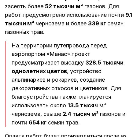
засеять более
52 тысячи
м²
газонов. Для
работ предусмотрено использование почти
9.1
тысячи м³
чернозема и более
339 кг
семян
газонных трав.
На территории путепровода перед
аэропортом «Манас» проект
предусматривает высадку
328.5 тысячи
однолетних цветов
, устройство
альпинариев и рокариев, создание
декоративных откосов и цветников. Для
благоустройства также планируется
использовать около
13.5 тысяч
м³
чернозема, свыше
2.4 тысяч м²
газонов и
почти
654 кг
семян трав.
Оплата работ будет производиться после их