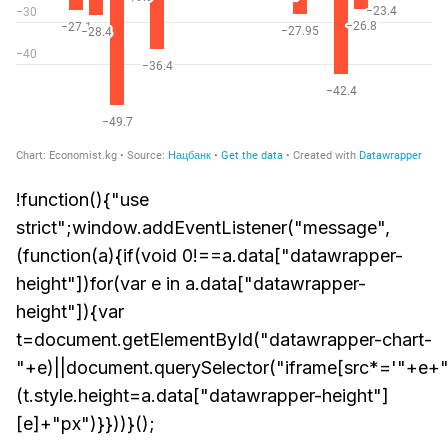
!function(){"use
strict";window.addEventListener("message",
(function(a){if(void 0!==a.data["datawrapper-
height"])for(var e in a.data["datawrapper-
height"]){var
t=document.getElementById("datawrapper-chart-
"+e)||document.querySelector("iframe[src*='"+e+"
(t.style.height=a.data["datawrapper-height"]
[e]+"px")}}))}();