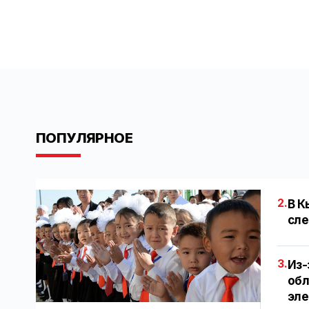
ПОПУЛЯРНОЕ
2.
В К
сле
3.
Из-
обл
эл