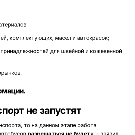
атериалов
ей, комплектующих, масел и автокрасок;
х принадлежностей для швейной и кожевенной
орынков.
рмации.
порт не запустят
нспорта, то на данном этапе работа
оавтобусов
разрешаться не будет
«, – заявил