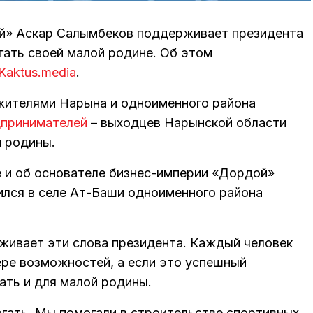
й» Аскар Салымбеков поддерживает президента
гать своей малой родине. Об этом
Kaktus.media
.
 жителями Нарына и одноименного района
дпринимателей
– выходцев Нарынской области
й родины.
е и об основателе бизнес-империи «Дордой»
ился в селе Ат-Баши одноименного района
живает эти слова президента. Каждый человек
ере возможностей, а если это успешный
ать и для малой родины.
гать. Мы помогали в строительстве спортивных