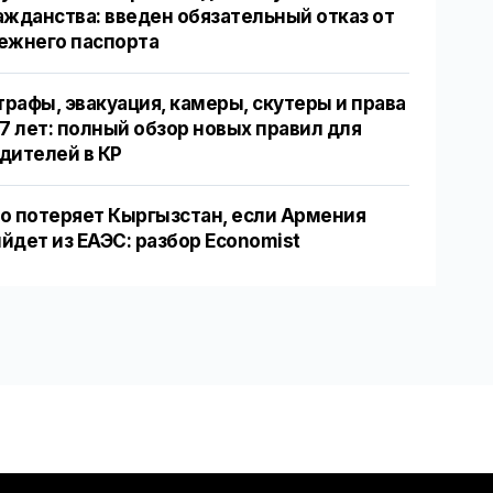
ажданства: введен обязательный отказ от
ежнего паспорта
рафы, эвакуация, камеры, скутеры и права
17 лет: полный обзор новых правил для
дителей в КР
о потеряет Кыргызстан, если Армения
йдет из ЕАЭС: разбор Economist