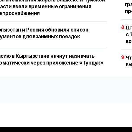
гр
асти ввели временные ограничения
пр
ектроснабжения
8.
Шт
гызстан и Россия обновили список
с 
ументов для взаимных поездок
во
сию в Кыргызстане начнут назначать
9.
Чт
оматически через приложение «Тундук»
вы