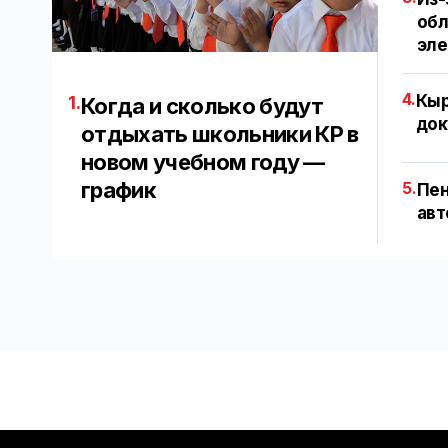
обл
эл
4.
Кыр
1.
Когда и сколько будут
док
отдыхать школьники КР в
новом учебном году —
график
5.
Пен
авт