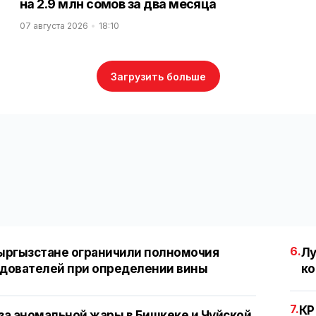
на 2.9 млн сомов за два месяца
07 августа 2026
18:10
Загрузить больше
6.
ыргызстане ограничили полномочия
Лу
дователей при определении вины
ко
7.
КР
за аномальной жары в Бишкеке и Чуйской