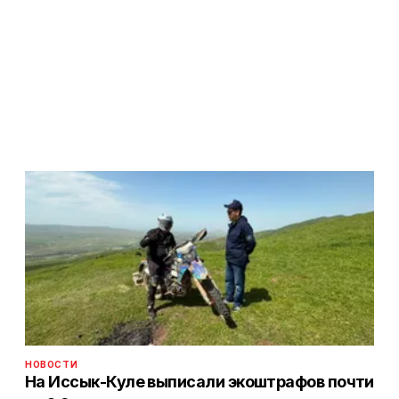
НОВОСТИ
На Иссык-Куле выписали экоштрафов почти