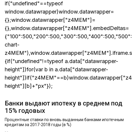
if("undefined"==typeof
window.datawrapper)window.datawrapper=
{};window.datawrapper["z4MEM"]=
{},window.datawrapper["z4MEM"].embedDeltas=
{"100":500,"200":500,"300":500,"400":500,"500"
chart-
z4MEM"),window.datawrapper["z4MEM"].iframe.sty
{if("undefined"!=typeof a.data["datawrapper-
height"])for(var b in a.data["datawrapper-
height"])if("z4MEM"==b)window.datawrapper["z4M
height"][b]+"px"});