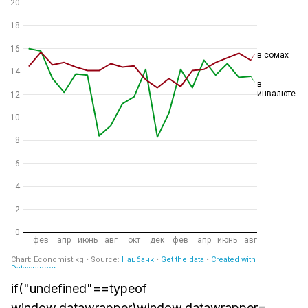
if("undefined"==typeof
window.datawrapper)window.datawrapper=