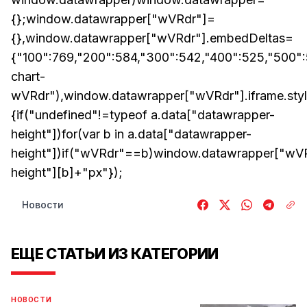
{};window.datawrapper["wVRdr"]=
{},window.datawrapper["wVRdr"].embedDeltas=
{"100":769,"200":584,"300":542,"400":525,"500"
chart-
wVRdr"),window.datawrapper["wVRdr"].iframe.styl
{if("undefined"!=typeof a.data["datawrapper-
height"])for(var b in a.data["datawrapper-
height"])if("wVRdr"==b)window.datawrapper["wVRd
height"][b]+"px"});
Новости
ЕЩЕ СТАТЬИ ИЗ КАТЕГОРИИ
НОВОСТИ