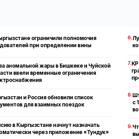
6.
ыргызстане ограничили полномочия
Лу
дователей при определении вины
ко
7.
КР
за аномальной жары в Бишкеке и Чуйской
гр
асти ввели временные ограничения
пр
ектроснабжения
8.
Шт
гызстан и Россия обновили список
с 
ументов для взаимных поездок
во
сию в Кыргызстане начнут назначать
9.
Чт
оматически через приложение «Тундук»
вы