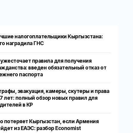
чшие налогоплательщики Кыргызстана:
го наградила ГНС
 ужесточает правила для получения
ажданства: введен обязательный отказ от
ежнего паспорта
рафы, эвакуация, камеры, скутеры и права
17 лет: полный обзор новых правил для
дителей в КР
о потеряет Кыргызстан, если Армения
йдет из ЕАЭС: разбор Economist