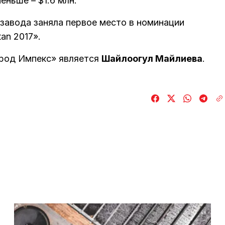
еньше – $1.6 млн.
завода заняла первое место в номинации
an 2017».
род Импекс» является
Шайлоогул Майлиева
.