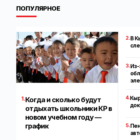
ПОПУЛЯРНОЕ
2.
В К
сле
3.
Из-
обл
эл
4.
Кыр
1.
Когда и сколько будут
док
отдыхать школьники КР в
новом учебном году —
график
5.
Пен
авт