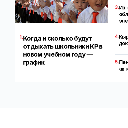
3.
Из-
обл
эл
4.
Кыр
1.
Когда и сколько будут
док
отдыхать школьники КР в
новом учебном году —
график
5.
Пен
авт