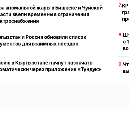
7.
КР
за аномальной жары в Бишкеке и Чуйской
гр
асти ввели временные ограничения
пр
ектроснабжения
8.
Шт
гызстан и Россия обновили список
с 
ументов для взаимных поездок
во
сию в Кыргызстане начнут назначать
9.
Чт
оматически через приложение «Тундук»
вы