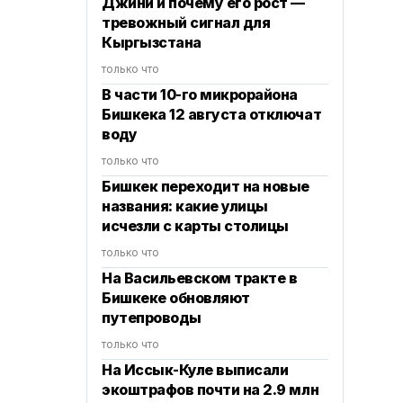
Джини и почему его рост —
тревожный сигнал для
Кыргызстана
только что
В части 10-го микрорайона
Бишкека 12 августа отключат
воду
только что
Бишкек переходит на новые
названия: какие улицы
исчезли с карты столицы
только что
На Васильевском тракте в
Бишкеке обновляют
путепроводы
только что
На Иссык-Куле выписали
экоштрафов почти на 2.9 млн