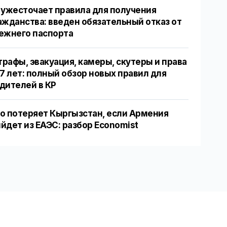
 ужесточает правила для получения
ажданства: введен обязательный отказ от
ежнего паспорта
рафы, эвакуация, камеры, скутеры и права
17 лет: полный обзор новых правил для
дителей в КР
о потеряет Кыргызстан, если Армения
йдет из ЕАЭС: разбор Economist