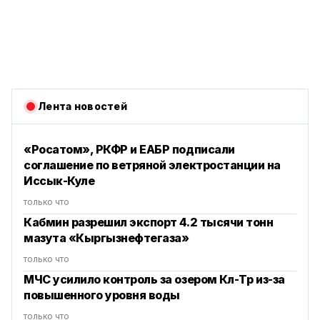
Лента новостей
«Росатом», РКФР и ЕАБР подписали
соглашение по ветряной электростанции на
Иссык-Куле
только что
Кабмин разрешил экспорт 4.2 тысячи тонн
мазута «Кыргызнефтегаза»
только что
МЧС усилило контроль за озером Көл-Төр из-за
повышенного уровня воды
только что