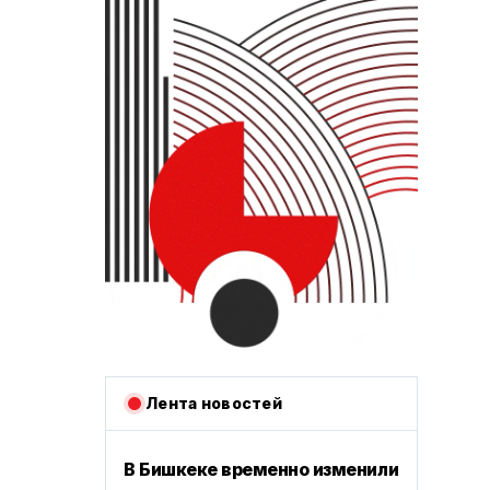
Лента новостей
В Бишкеке временно изменили