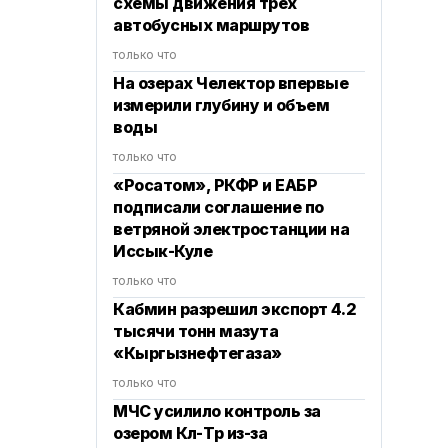
схемы движения трех
автобусных маршрутов
только что
На озерах Челектор впервые
измерили глубину и объем
воды
только что
«Росатом», РКФР и ЕАБР
подписали соглашение по
ветряной электростанции на
Иссык-Куле
только что
Кабмин разрешил экспорт 4.2
тысячи тонн мазута
«Кыргызнефтегаза»
только что
МЧС усилило контроль за
озером Көл-Төр из-за