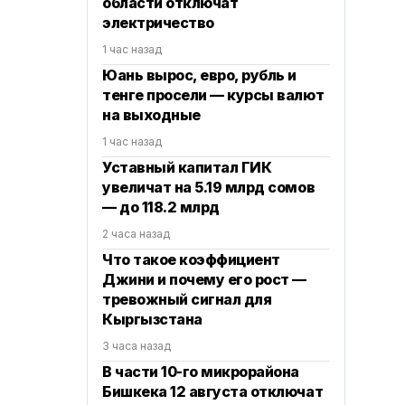
области отключат
электричество
1 час назад
Юань вырос, евро, рубль и
тенге просели — курсы валют
на выходные
1 час назад
Уставный капитал ГИК
увеличат на 5.19 млрд сомов
— до 118.2 млрд
2 часа назад
Что такое коэффициент
Джини и почему его рост —
тревожный сигнал для
Кыргызстана
3 часа назад
В части 10-го микрорайона
Бишкека 12 августа отключат