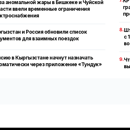
КР
за аномальной жары в Бишкеке и Чуйской
гр
асти ввели временные ограничения
пр
ектроснабжения
8.
Шт
гызстан и Россия обновили список
с 
ументов для взаимных поездок
во
сию в Кыргызстане начнут назначать
9.
Чт
оматически через приложение «Тундук»
вы