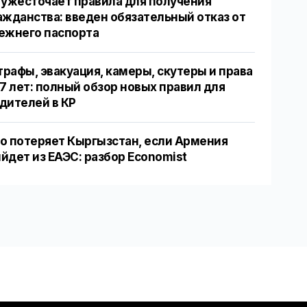
 ужесточает правила для получения
ажданства: введен обязательный отказ от
ежнего паспорта
рафы, эвакуация, камеры, скутеры и права
17 лет: полный обзор новых правил для
дителей в КР
о потеряет Кыргызстан, если Армения
йдет из ЕАЭС: разбор Economist