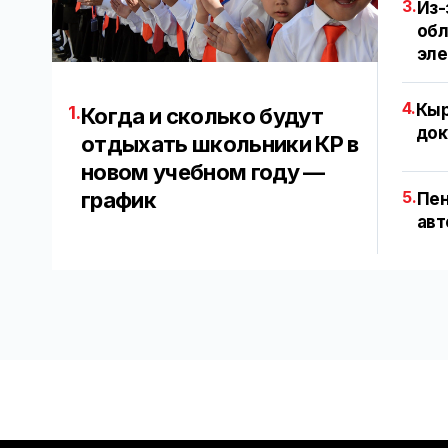
3.
Из-
обл
эл
4.
Кыр
1.
Когда и сколько будут
док
отдыхать школьники КР в
новом учебном году —
график
5.
Пен
авт