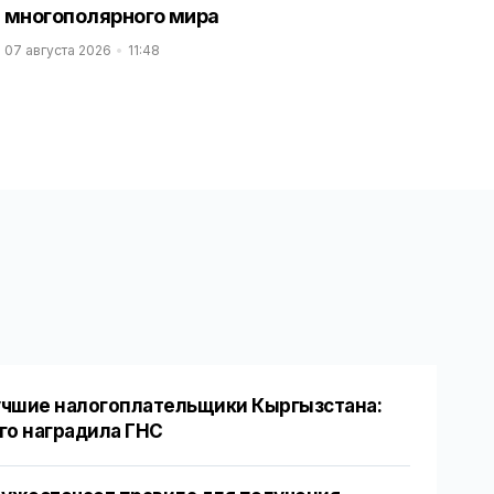
многополярного мира
07 августа 2026
11:48
чшие налогоплательщики Кыргызстана:
го наградила ГНС