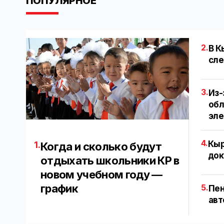
ПОПУЛЯРНОЕ
2.
В К
сле
3.
Из-
обл
эл
4.
Кыр
1.
Когда и сколько будут
док
отдыхать школьники КР в
новом учебном году —
график
5.
Пен
авт