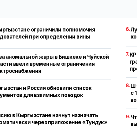
6.
ыргызстане ограничили полномочия
Лу
дователей при определении вины
ко
7.
КР
за аномальной жары в Бишкеке и Чуйской
гр
асти ввели временные ограничения
пр
ектроснабжения
8.
Шт
гызстан и Россия обновили список
с 
ументов для взаимных поездок
во
сию в Кыргызстане начнут назначать
9.
Чт
оматически через приложение «Тундук»
вы