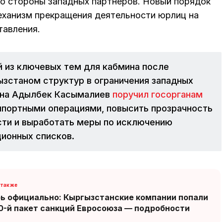
со стороны западных партнеров. Новый порядок
еханизм прекращения деятельности юрлиц на
тавления.
й из ключевых тем для кабмина после
ызстаном структур в ограничения западных
мина Адылбек Касымалиев
поручил госорганам
мпортными операциями, повысить прозрачность
ти и выработать меры по исключению
ционных списков.
ь официально: Кыргызстанские компании попали
0-й пакет санкций Евросоюза — подробности