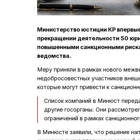
Министерство юстиции КР впервы
прекращении деятельности 50 юри
повышенными санкционными риска
ведомства.
Меру приняли в рамках нового межв
недобросовестных участников внешн
которые могут привести к санкцион
Список компаний в Минюст перед
другие госорганы. Они рассмотре
ограничений в рамках санкционно
В Минюсте заявили, что решение на