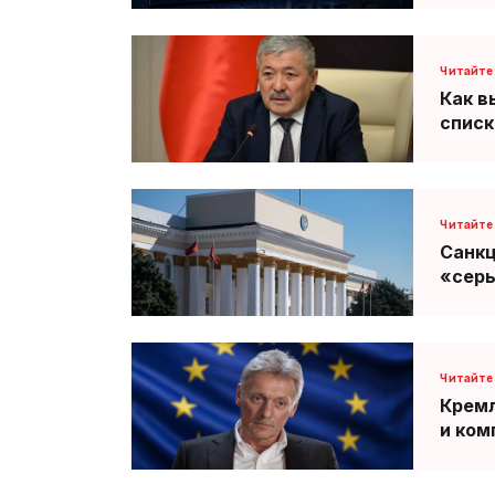
Как в
списк
Санкц
«сер
Кремл
и ком